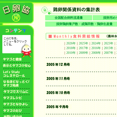
全国配合飼料流通量
採卵用め
採卵鶏飼養戸数・成鶏羽数・鶏卵生産量
｜
2026年
｜
2025年
｜
2024年
｜
2023年
｜
｜
2018年
｜
2017年
｜
2016年
｜
2015年
｜
｜
2010年
｜
2009年
｜
2008年
｜
2007年
｜