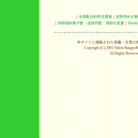
｜
全国配合飼料流通量
｜
採卵用めす雛
｜
採卵鶏飼養戸数・成鶏羽数・鶏卵生産量
｜
Mon
本サイトに掲載された画像・文章の
Copyright (C) 2001 Nihon RangyoKy
All Rights Reserve