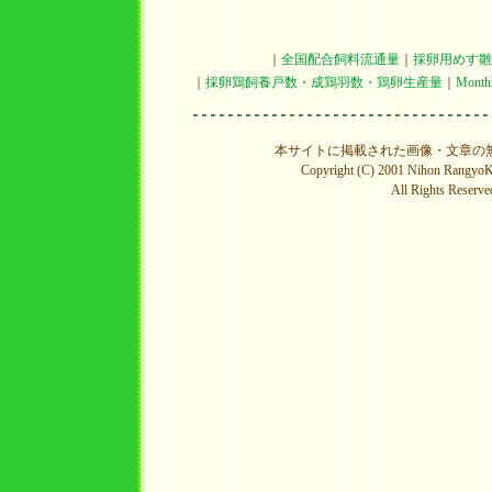
｜
全国配合飼料流通量
｜
採卵用めす雛
｜
採卵鶏飼養戸数・成鶏羽数・鶏卵生産量
｜
Mon
本サイトに掲載された画像・文章の
Copyright (C) 2001 Nihon RangyoKy
All Rights Reserve